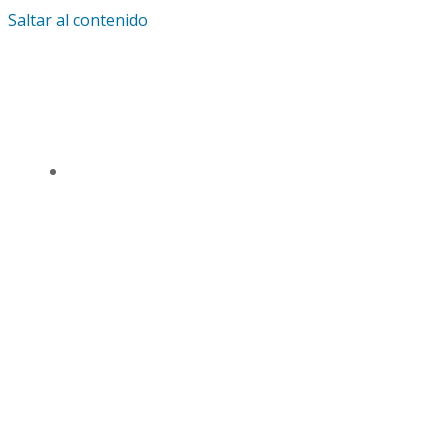
Saltar al contenido
IGLESIA UNIVERSAL Y TRIUNFANTE CENTRO
DE ENSEÑANZA CDMX
TSL CD. MÉXICO