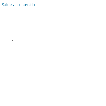
Saltar al contenido
IGLESIA UNIVERSAL Y TRIUNFANTE CENTRO
DE ENSEÑANZA CDMX
TSL CD. MÉXICO