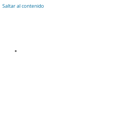
Saltar al contenido
IGLESIA UNIVERSAL Y TRIUNFANTE CENTRO
DE ENSEÑANZA CDMX
TSL CD. MÉXICO