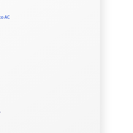
co AC
,