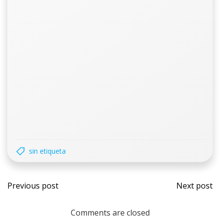
sin etiqueta
Navegación
Nave
Previous post
Next post
de
de
Comments are closed