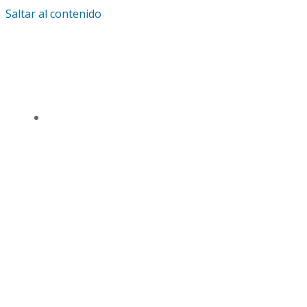
Saltar al contenido
IGLESIA UNIVERSAL Y TRIUNFANTE CENTRO
DE ENSEÑANZA CDMX
TSL CD. MÉXICO