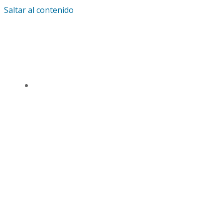
Saltar al contenido
IGLESIA UNIVERSAL Y TRIUNFANTE CENTRO
DE ENSEÑANZA CDMX
TSL CD. MÉXICO