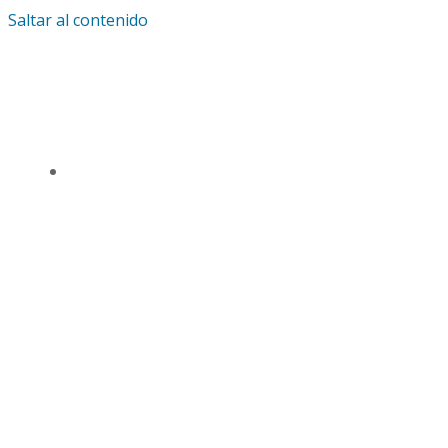
Saltar al contenido
IGLESIA UNIVERSAL Y TRIUNFANTE CENTRO
DE ENSEÑANZA CDMX
TSL CD. MÉXICO