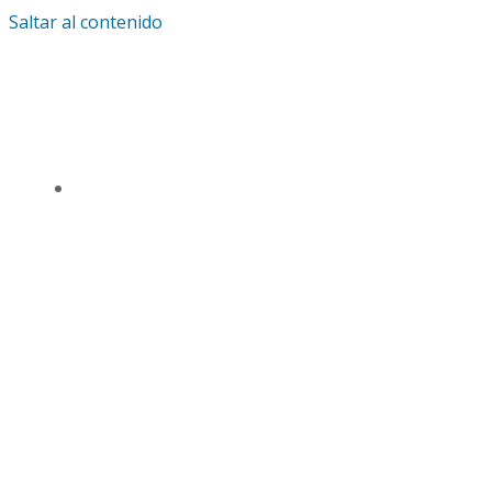
Saltar al contenido
IGLESIA UNIVERSAL Y TRIUNFANTE CENTRO
DE ENSEÑANZA CDMX
TSL CD. MÉXICO