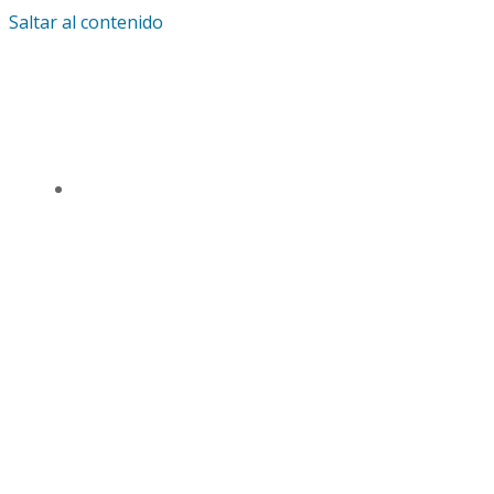
Saltar al contenido
IGLESIA UNIVERSAL Y TRIUNFANTE CENTRO
DE ENSEÑANZA CDMX
TSL CD. MÉXICO