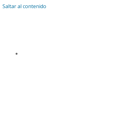
Saltar al contenido
IGLESIA UNIVERSAL Y TRIUNFANTE CENTRO
DE ENSEÑANZA CDMX
TSL CD. MÉXICO