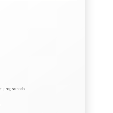
om programada.
2