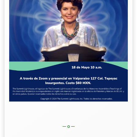
— o —