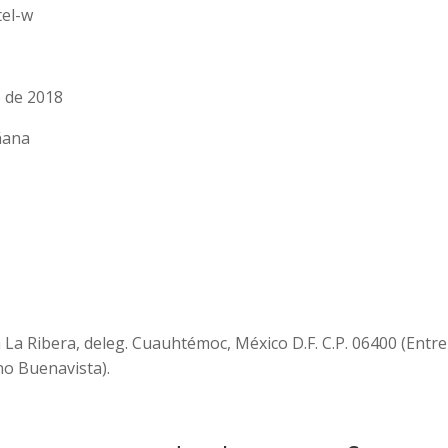
o de 2018
añana
a La Ribera, deleg. Cuauhtémoc, México D.F. C.P. 06400 (Ent
no Buenavista).