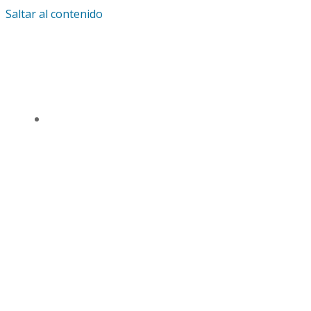
Saltar al contenido
IGLESIA UNIVERSAL Y TRIUNFANTE CENTRO
DE ENSEÑANZA CDMX
TSL CD. MÉXICO