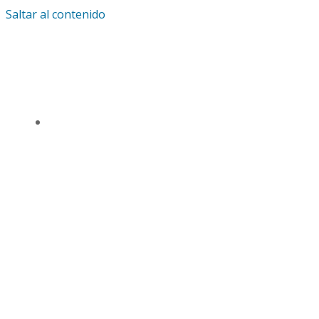
Saltar al contenido
IGLESIA UNIVERSAL Y TRIUNFANTE CENTRO
DE ENSEÑANZA CDMX
TSL CD. MÉXICO