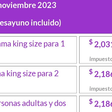
noviembre 2023
desayuno incluido)
$
ama king size para 1
2,03
impuesto
$
 king size para 2
2,18
impuesto
$
sonas adultas y dos
2,18