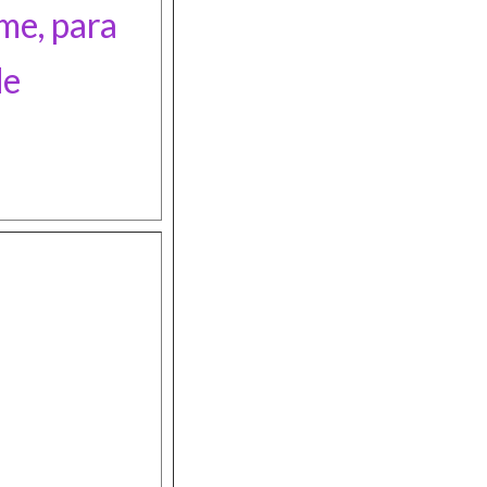
rme, para
de