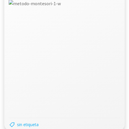
–
.
.
.
.
.
.
.
..
sin etiqueta