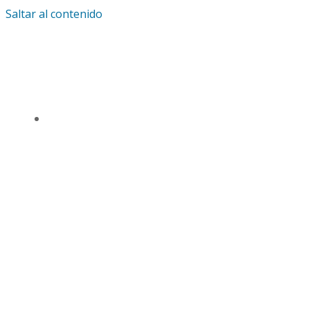
Saltar al contenido
IGLESIA UNIVERSAL Y TRIUNFANTE CENTRO
DE ENSEÑANZA CDMX
TSL CD. MÉXICO