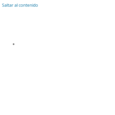
Saltar al contenido
IGLESIA UNIVERSAL Y TRIUNFANTE CENTRO
DE ENSEÑANZA CDMX
TSL CD. MÉXICO