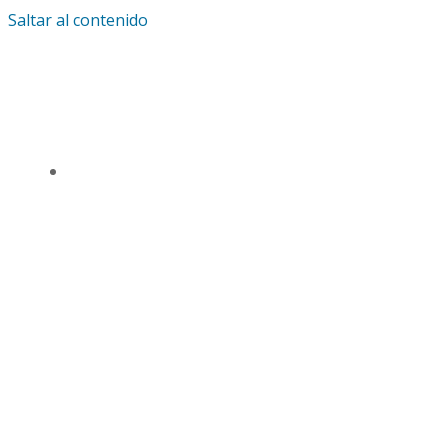
Saltar al contenido
IGLESIA UNIVERSAL Y TRIUNFANTE CENTRO
DE ENSEÑANZA CDMX
TSL CD. MÉXICO