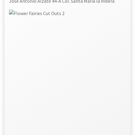
José Antonio Alzate 44-A Col. Santa María la Ribera
.
.
.
.
.
.
.
.
.