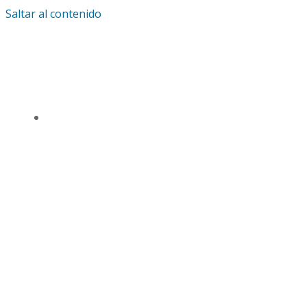
Saltar al contenido
IGLESIA UNIVERSAL Y TRIUNFANTE CENTRO
DE ENSEÑANZA CDMX
TSL CD. MÉXICO