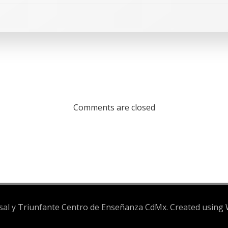
Comments are closed
rsal y Triunfante Centro de Enseñanza CdMx. Created usin