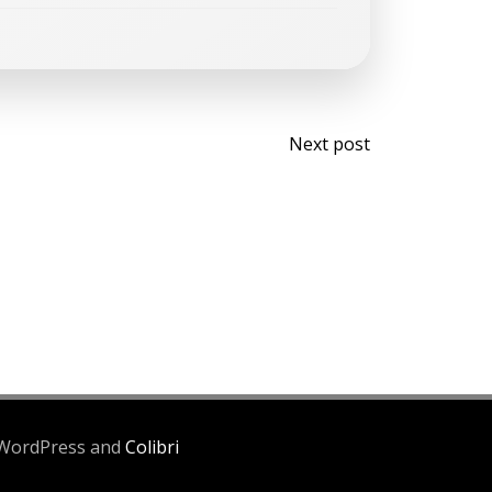
Next post
g WordPress and
Colibri