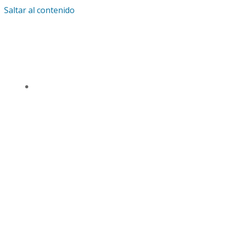
Saltar al contenido
IGLESIA UNIVERSAL Y TRIUNFANTE CENTRO
DE ENSEÑANZA CDMX
TSL CD. MÉXICO