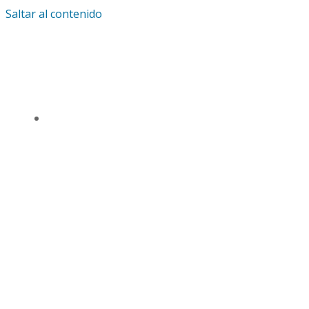
Saltar al contenido
IGLESIA UNIVERSAL Y TRIUNFANTE CENTRO
DE ENSEÑANZA CDMX
TSL CD. MÉXICO