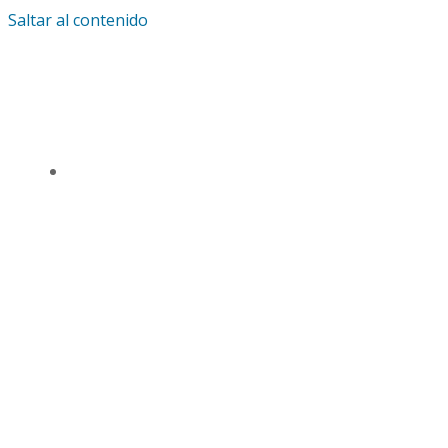
Saltar al contenido
IGLESIA UNIVERSAL Y TRIUNFANTE CENTRO
DE ENSEÑANZA CDMX
TSL CD. MÉXICO