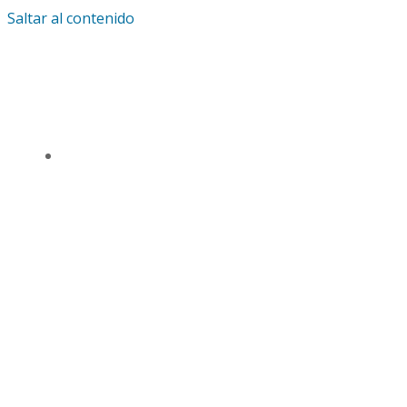
Saltar al contenido
IGLESIA UNIVERSAL Y TRIUNFANTE CENTRO
DE ENSEÑANZA CDMX
TSL CD. MÉXICO